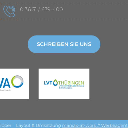
0 36 31 / 639-400
SCHREIBEN SIE UNS
ipper
Layout & Umsetzung
maniax-at-work // Werbeagent