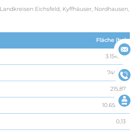
andkreisen Eichsfeld, Kyffhäuser, Nordhausen,
Fläche (ha)
3.154,92
740,04
215,87
10.658,57
0,13