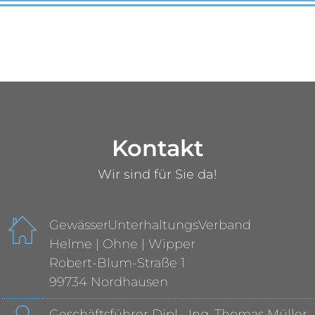
Kontakt
Wir sind für Sie da!
GewässerUnterhaltungsVerband
Helme | Ohne | Wipper
Robert-Blum-Straße 1
99734 Nordhausen
Geschäftsführer Dipl.- Ing. Thomas Müller