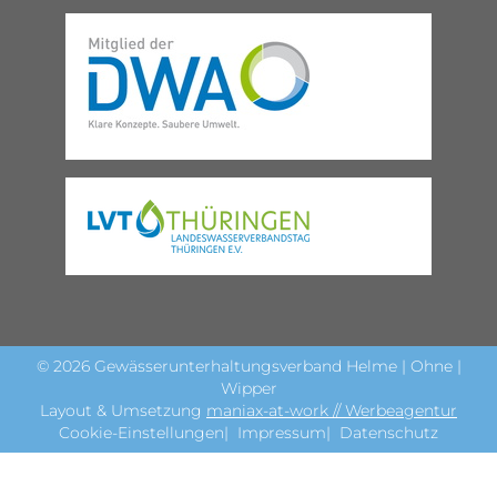
© 2026 Gewässerunterhaltungsverband Helme | Ohne |
Wipper
Layout & Umsetzung
maniax-at-work // Werbeagentur
Cookie-Einstellungen
Impressum
Datenschutz