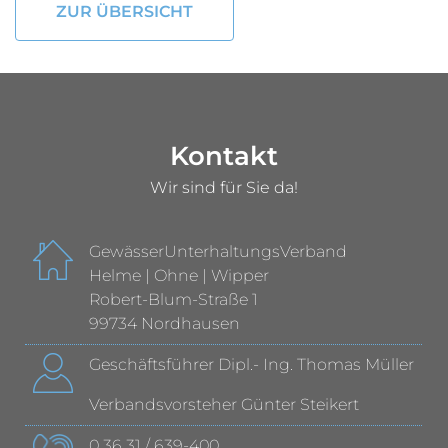
ZUR ÜBERSICHT
Kontakt
Wir sind für Sie da!
GewässerUnterhaltungsVerband
Helme | Ohne | Wipper
Robert-Blum-Straße 1
99734 Nordhausen
Geschäftsführer Dipl.- Ing. Thomas Müller
Verbandsvorsteher Günter Steikert
0 36 31 / 639-400