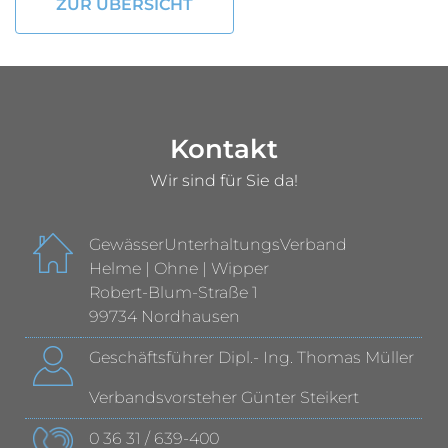
ZUR ÜBERSICHT
Kontakt
Wir sind für Sie da!
GewässerUnterhaltungsVerband
Helme | Ohne | Wipper
Robert-Blum-Straße 1
99734 Nordhausen
Geschäftsführer Dipl.- Ing. Thomas Müller
Verbandsvorsteher Günter Steikert
0 36 31 / 639-400