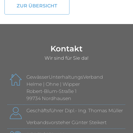
ZUR ÜBERSICHT
Kontakt
Wir sind für Sie da!
GewässerUnterhaltungsVerband
Helme | Ohne | Wipper
Robert-Blum-Straße 1
99734 Nordhausen
Geschäftsführer Dipl.- Ing. Thomas Müller
Verbandsvorsteher Günter Steikert