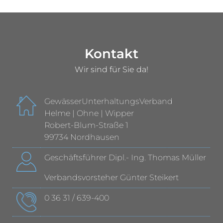
Kontakt
Wir sind für Sie da!
GewässerUnterhaltungsVerband
Helme | Ohne | Wipper
Robert-Blum-Straße 1
99734 Nordhausen
Geschäftsführer Dipl.- Ing. Thomas Müller
Verbandsvorsteher Günter Steikert
0 36 31 / 639-400